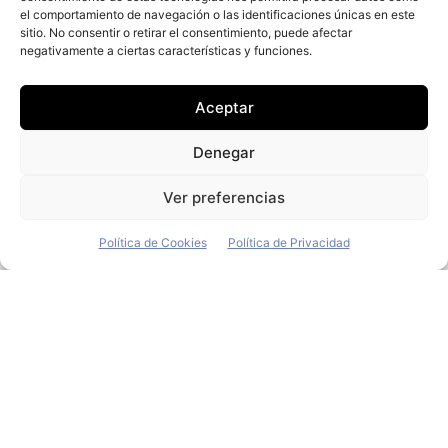
el comportamiento de navegación o las identificaciones únicas en este
+ Fleet People
sitio. No consentir o retirar el consentimiento, puede afectar
negativamente a ciertas características y funciones.
Contacto
Staff
Aceptar
Media Kit
La edición digital
Denegar
Descargar último ejemplar
Ver preferencias
ir a hemeroteca
Política de Cookies
Política de Privacidad
+ Contenido en redes sociales
© 2026 FLEET PEOPLE . La web líder de las flotas y el renting de