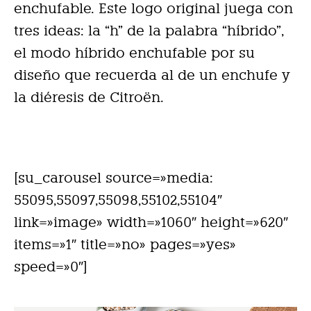
enchufable. Este logo original juega con
tres ideas: la “h” de la palabra “híbrido”,
el modo híbrido enchufable por su
diseño que recuerda al de un enchufe y
la diéresis de Citroën.
[su_carousel source=»media:
55095,55097,55098,55102,55104″
link=»image» width=»1060″ height=»620″
items=»1″ title=»no» pages=»yes»
speed=»0″]