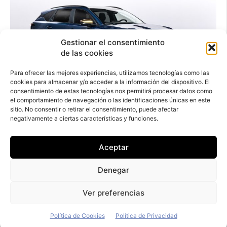
Gestionar el consentimiento
de las cookies
Para ofrecer las mejores experiencias, utilizamos tecnologías como las
cookies para almacenar y/o acceder a la información del dispositivo. El
consentimiento de estas tecnologías nos permitirá procesar datos como
el comportamiento de navegación o las identificaciones únicas en este
sitio. No consentir o retirar el consentimiento, puede afectar
negativamente a ciertas características y funciones.
El Striker de Dacia
irrumpe en el
Aceptar
segmento C con
Denegar
bicarburación GLP y un
Ver preferencias
bajo TCO
Política de Cookies
Política de Privacidad