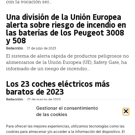
con la vocación ser...
Una división de la Unión Europea
alerta sobre riesgo de incendio en
las baterías de los Peugeot 3008
y 508
Redacción
-
17 de julio de 2023
El sistema de alerta rápida de productos peligrosos no
alimentarios de la Unión Europea (UE), Safety Gate, ha
informado de un riesgo de incendio...
Los 23 coches eléctricos más
baratos de 2023
Redacción
-
27 de marzo de 2023
Comenzado 2023, los coches eléctricos siguen
Gestionar el consentimiento
ganando cuota de mercado en España. Sin embargo,
de las cookies
pese a la democratización del precio de los coches
eléctricos...
Para ofrecer las mejores experiencias, utilizamos tecnologías como las
cookies para almacenar y/o acceder a la información del dispositivo. El