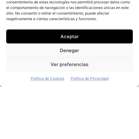
consentimiento de estas tecnologías nos permitirá procesar datos como
Piden que los híbridos enchufables
el comportamiento de navegación o las identificaciones únicas en este
paguen impuestos según su
sitio. No consentir o retirar el consentimiento, puede afectar
negativamente a ciertas características y funciones.
contaminación real
Redacción
-
8 de febrero de 2023
Aceptar
Un informe elaborado por Transport & Environment
(T&E) en colaboración con Ecodes asegura que los
Denegar
vehículos híbridos enchufables "contaminan más de
lo que afirman las marcas"
Ver preferencias
Política de Cookies
Política de Privacidad