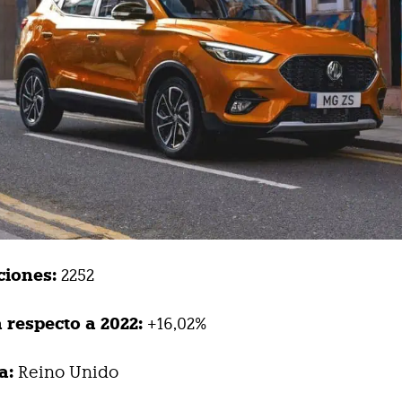
ciones:
2252
 respecto a 2022:
+16,02%
a:
Reino Unido