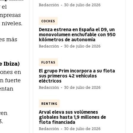
Redacción
-
30 de julio de 2026
 el
empresas
COCHES
 niveles.
Denza estrena en España el D9, un
monovolumen enchufable con 950
kilómetros de autonomía
hes más
Redacción
-
30 de julio de 2026
FLOTAS
e Ibiza)
El grupo Prim incorpora a su flota
iones en
sus primeros 42 vehículos
on fuerte
eléctricos
Redacción
-
30 de julio de 2026
entan
RENTING
Arval eleva sus volúmenes
cen
globales hasta 1,9 millones de
3.
flota financiada
Redacción
-
30 de julio de 2026