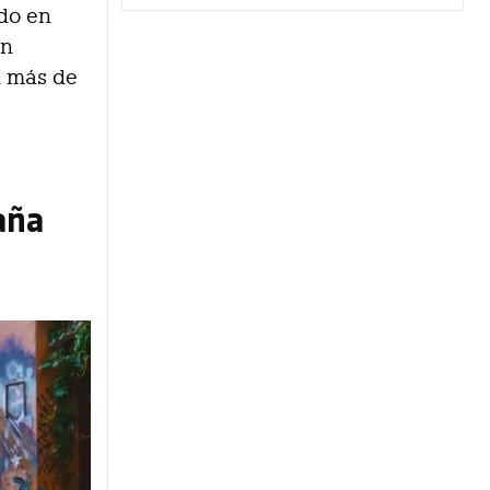
do en
un
n más de
aña