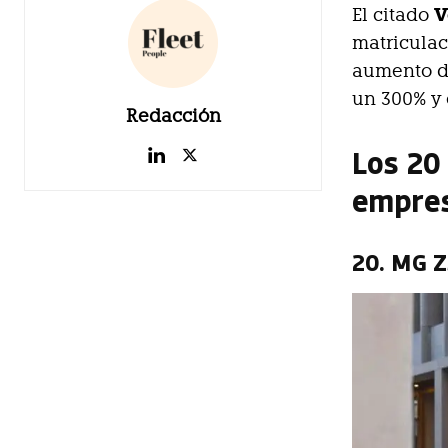
V
El citado
matriculac
aumento d
un 300% y
Redacción
Los 20
empres
20. MG 