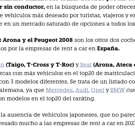
r sin conductor,
en la búsqueda de poder ofrecer
e vehículos más deseado por turistas, viajeros y 
e en un mercado saturado de opciones a todos los
t Arona y el Peugeot 2008
son los otros dos coc
España.
os por la empresas de rent a car en
(Taigo, T-Cross y T-Roc)
(Arona, Ateca 
en
y
Seat
rcas con más vehículos en el top20 de matriculac
 con 3 modelos diferentes. Se trata de un listado c
 alemana, ya que
Mercedes
,
Audi
,
Opel
y
BMW
cu
n modelos en el top20 del ranking.
la ausencia de vehículos japoneses, que no pare
resado mucho a las empresas de rent a car en 202