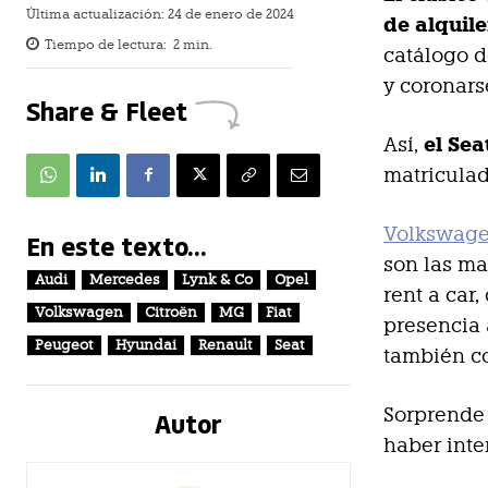
Última actualización:
24 de enero de 2024
de alquile
Tiempo de lectura:
2
min.
catálogo d
y coronars
Share & Fleet
el Sea
Así,
matriculad
Volkswag
En este texto...
son las ma
Audi
Mercedes
Lynk & Co
Opel
rent a car,
Volkswagen
Citroën
MG
Fiat
presencia
Peugeot
Hyundai
Renault
Seat
también co
Sorprende 
Autor
haber inte