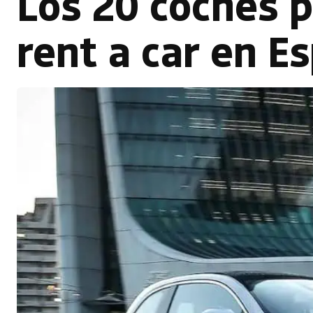
Los 20 coches p
rent a car en E