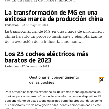
según un ranking de coches híbridos...
La transformación de MG en una
exitosa marca de producción china
Redacción
-
28 de mayo de 2023
La transformación de MG en una marca de producción
china ha sido un proceso fascinante y ejemplarizante
de la evolución de la industria automotriz...
Los 23 coches eléctricos más
baratos de 2023
Redacción
-
27 de marzo de 2023
Comenzado 2023, los coches eléctricos siguen
Gestionar el consentimiento
ganando cuota de mercado en España. Sin embargo,
de las cookies
pese a la democratización del precio de los coches
eléctricos...
Para ofrecer las mejores experiencias, utilizamos tecnologías como las
cookies para almacenar y/o acceder a la información del dispositivo. El
Bergé Automoción reordena su
consentimiento de estas tecnologías nos permitirá procesar datos como
estrategia china en España
el comportamiento de navegación o las identificaciones únicas en este