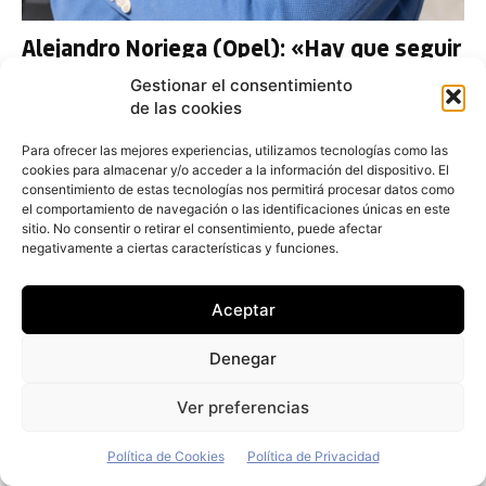
Alejandro Noriega (Opel): «Hay que seguir
trabajando en más incentivos fiscales
Gestionar el consentimiento
para el eléctrico de empresas»
de las cookies
Redacción
-
7 de junio de 2026
Para ofrecer las mejores experiencias, utilizamos tecnologías como las
cookies para almacenar y/o acceder a la información del dispositivo. El
consentimiento de estas tecnologías nos permitirá procesar datos como
el comportamiento de navegación o las identificaciones únicas en este
sitio. No consentir o retirar el consentimiento, puede afectar
negativamente a ciertas características y funciones.
Aceptar
Denegar
Ver preferencias
Política de Cookies
Política de Privacidad