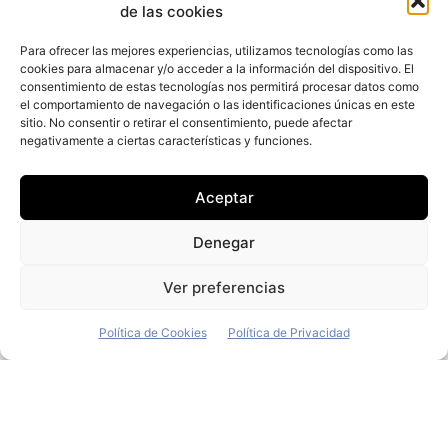
de las cookies
Para ofrecer las mejores experiencias, utilizamos tecnologías como las
cookies para almacenar y/o acceder a la información del dispositivo. El
consentimiento de estas tecnologías nos permitirá procesar datos como
el comportamiento de navegación o las identificaciones únicas en este
sitio. No consentir o retirar el consentimiento, puede afectar
Jesús Cenalmor
negativamente a ciertas características y funciones.
(Stellantis): “Lo más
Aceptar
relevante cuando se
Denegar
negocia con una
Ver preferencias
empresa no es el
precio, es la confianza”
Política de Cookies
Política de Privacidad
Juan Arús
-
25 de enero de 2026
Se acerca a la treintena de años de experiencia
profesional en el sector y subiendo. Teníamos