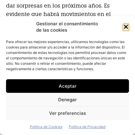
dar sorpresas en los próximos años. Es
evidente que habrá movimientos en el
mercado. No todas las nuevas marcas podrán
Gestionar el consentimiento
de las cookies
mantener o ganar cuota indefinidamente. El
mercado es elástico, pero hasta cierto punto.
Para ofrecer las mejores experiencias, utilizamos tecnologías como las
En todo caso, este contexto también obliga a
cookies para almacenar y/o acceder a la información del dispositivo. El
consentimiento de estas tecnologías nos permitirá procesar datos como
sacar lo mejor de cada fabricante, nos obliga
el comportamiento de navegación o las identificaciones únicas en este
sitio. No consentir o retirar el consentimiento, puede afectar
a ser más inventivos y excelentes en la
negativamente a ciertas características y funciones.
ejecución de nuestras metas. España es el
mercado más infiel de Europa, lo sabemos
Aceptar
todos. Sin embargo, creo que, si uno trata
bien a sus clientes, que es lo que estamos
Denegar
tratando de hacer nosotros, seguramente van
Ver preferencias
a volver. Stellantis produce casi todo en
Europa, está tratando de tener cada día más
Política de Cookies
Política de Privacidad
stock de recambios y ofrece ocho años de