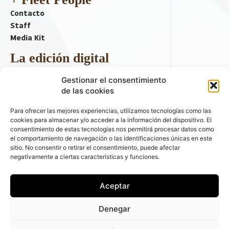
Contacto
Staff
Media Kit
La edición digital
Descargar último ejemplar
Gestionar el consentimiento
ir a hemeroteca
de las cookies
+ Contenido en redes sociales
Para ofrecer las mejores experiencias, utilizamos tecnologías como las
cookies para almacenar y/o acceder a la información del dispositivo. El
consentimiento de estas tecnologías nos permitirá procesar datos como
el comportamiento de navegación o las identificaciones únicas en este
sitio. No consentir o retirar el consentimiento, puede afectar
negativamente a ciertas características y funciones.
Aceptar
© 2026 FLEET PEOPLE . La web líder de las flotas y el renting de
Denegar
automóviles - C/ Fernández de la Hoz 70, 1ºB - 28003 - Madrid
(España) | Política de Privacidad | Política de Cookies | Email: