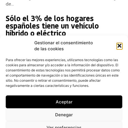
de...
Sólo el 3% de los hogares
españoles tiene un vehículo
híbrido o eléctrico
Redacción
-
5 de marzo de 2024
Gestionar el consentimiento
Los coches híbridos o eléctricos, que cuentan con
de las cookies
etiqueta medioambiental ECO o Cero emisiones, solo
se encuentran en un 3,2% de los hogares españoles,...
Para ofrecer las mejores experiencias, utilizamos tecnologías como las
cookies para almacenar y/o acceder a la información del dispositivo. El
consentimiento de estas tecnologías nos permitirá procesar datos como
Wallbox obtiene la aprobación de
el comportamiento de navegación o las identificaciones únicas en este
Estados Unidos para instalar
sitio. No consentir o retirar el consentimiento, puede afectar
negativamente a ciertas características y funciones.
cargadores públicos
Redacción
-
17 de enero de 2024
Aceptar
La empresa especializada en carga de vehículos
eléctricos Wallbox ha recibido la certificación para
Denegar
poder operar en Estados Unidos con su cargador
público Supernova...
Ver preferencias