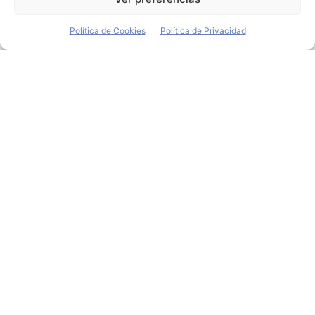
Política de Cookies
Política de Privacidad
El consejero delegado de
Evergrande NEV,
detenido