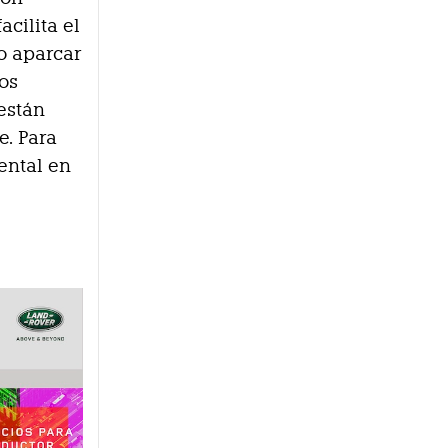
acilita el
o aparcar
os
están
e. Para
iental en