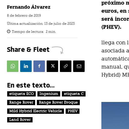
próximo m
Fernando Álvarez
euros, en
8 de febrero de 2019
será inco
Última actualización:
13 de julio de 2023
(PHEV).
Tiempo de lectura:
2
min.
llega con 
Share & Fleet
asociada a
automática
manual, qu
Hybrid) M
En este texto...
etiqueta ECO
Ingenium
etiqueta C
Range Rover
Range Rover Evoque
Mild Hybrid Electric Vehicle
PHEV
Land Rover