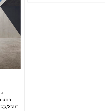
la
na una
top/Start