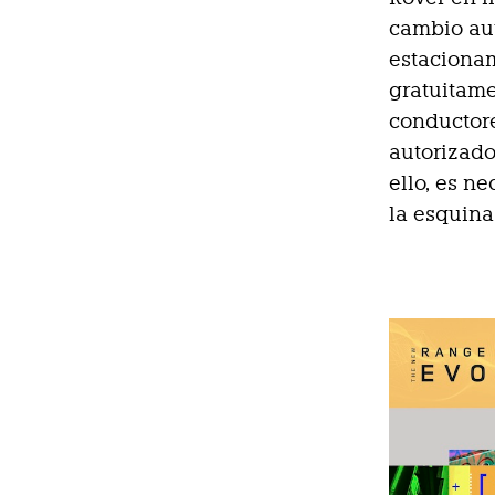
cambio auto
estacionam
gratuitame
conductore
autorizado
ello, es n
la esquina