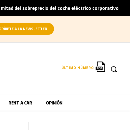
reprecio del coche eléctrico corporativo
Arval convierte
|
CRÍBETE A LA NEWSLETTER
ÚLTIMO NÚMERO
RENT A CAR
OPINIÓN