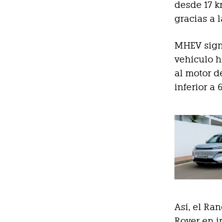
desde 17 k
gracias a 
MHEV signi
vehículo h
al motor d
inferior a 
Así, el Ra
Rover en i