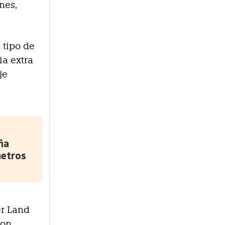
nes,
 tipo de
ia extra
je
ña
metros
er Land
con