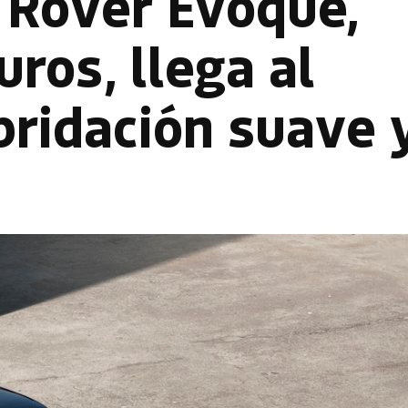
 Rover Evoque,
ros, llega al
bridación suave 