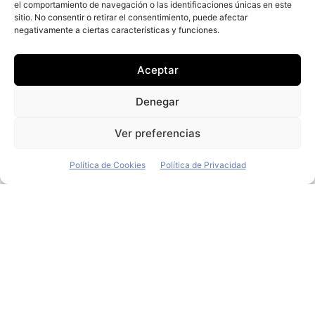
Santana lanza el Cajal,
el comportamiento de navegación o las identificaciones únicas en este
sitio. No consentir o retirar el consentimiento, puede afectar
su segundo 4×4 diésel
negativamente a ciertas características y funciones.
orientado al uso
Aceptar
profesional
Denegar
Redacción
-
21 de julio de 2026
Ver preferencias
El fabricante de vehículos Santana Motors ha
presentado el Cajal, un todoterreno diésel de
Política de Cookies
Política de Privacidad
tracción total con chasis de largueros, reductora
y tres bloqueos...
Audi renueva el Q4 para
consolidar su liderazgo
eléctrico en el mercado de
flotas y empresas