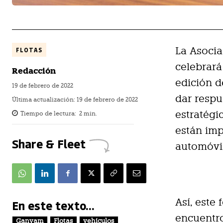
La Asoci
FLOTAS
celebrará
Redacción
edición d
19 de febrero de 2022
dar respu
Última actualización:
19 de febrero de 2022
estratégic
Tiempo de lectura:
2
min.
están imp
Share & Fleet
automóvi
Así, este
En este texto...
encuentro
Ganvam
Flotas
vehículos