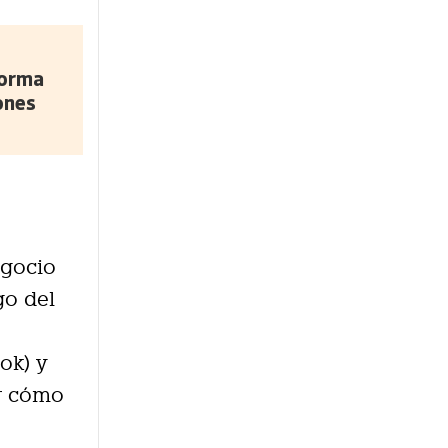
forma
ones
egocio
go del
ok) y
ar cómo