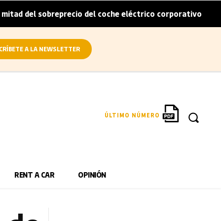
sobreprecio del coche eléctrico corporativo
Arval convie
|
CRÍBETE A LA NEWSLETTER
ÚLTIMO NÚMERO
RENT A CAR
OPINIÓN