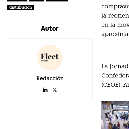
compraven
distribución
la reori
en la mov
Autor
aproximac
La jornad
Confeder
Redacción
(CEOE), A