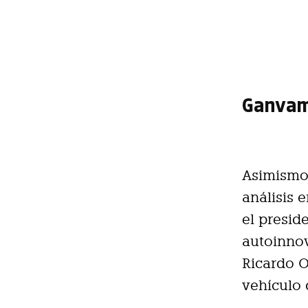
Ganvam 
Asimismo,
análisis 
el presid
autoinno
Ricardo O
vehículo 