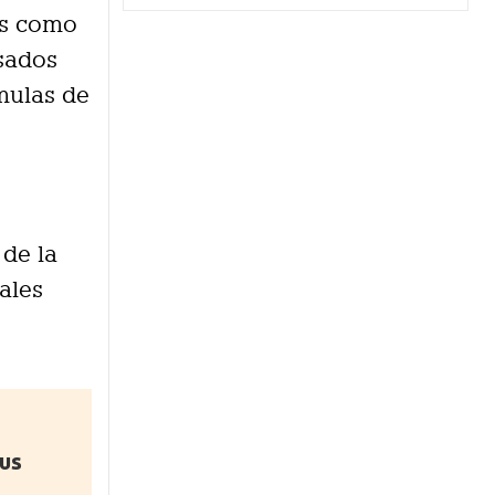
os como
sados
mulas de
 de la
ales
sus