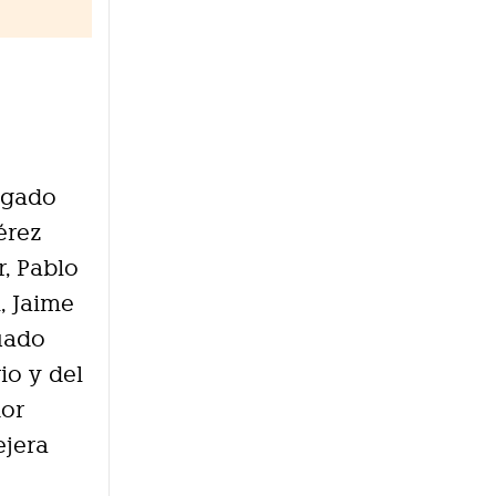
legado
érez
r, Pablo
, Jaime
uado
io y del
dor
ejera