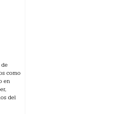
 de
dos como
o en
er,
ios del