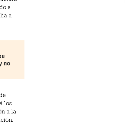
ado a
lia a
su
y no
 de
á los
ón a la
ción.