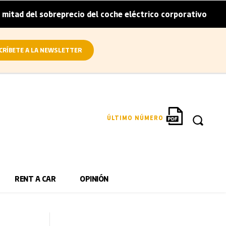
breprecio del coche eléctrico corporativo
Arval conviert
|
CRÍBETE A LA NEWSLETTER
ÚLTIMO NÚMERO
RENT A CAR
OPINIÓN