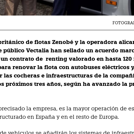
FOTOGRAF
británico de flotas Zenobé y la operadora alica
e público Vectalia han sellado un acuerdo mar
 un contrato de renting valorado en hasta 120
para renovar la flota con autobuses eléctricos 
ar las cocheras e infraestructuras de la compañ
os próximos tres años, según ha avanzado la p
recisado la empresa, es la mayor operación de es
ructurado en España y en el resto de Europa.
 de vehículos se añadirán los sistemas de infraest