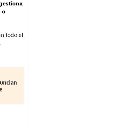
gestiona
 o
en todo el
l
uncian
e