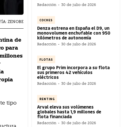
Redacción
-
30 de julio de 2026
COCHES
ÍA: ZENOBE
Denza estrena en España el D9, un
monovolumen enchufable con 950
kilómetros de autonomía
ntina de
Redacción
-
30 de julio de 2026
co para
 millones
FLOTAS
y
El grupo Prim incorpora a su flota
ía
sus primeros 42 vehículos
eléctricos
ropia
Redacción
-
30 de julio de 2026
RENTING
te tipo
Arval eleva sus volúmenes
globales hasta 1,9 millones de
flota financiada
Redacción
-
30 de julio de 2026
ructura