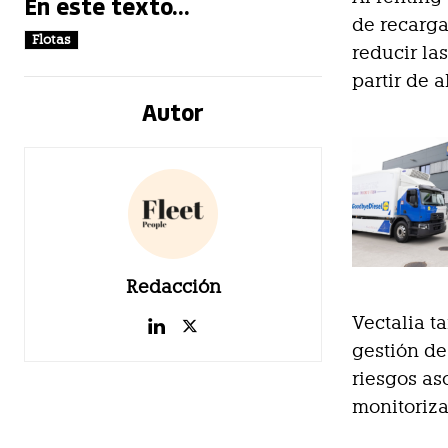
En este texto...
de recarga
Flotas
reducir la
partir de a
Autor
Redacción
Vectalia t
gestión de
riesgos as
monitoriza