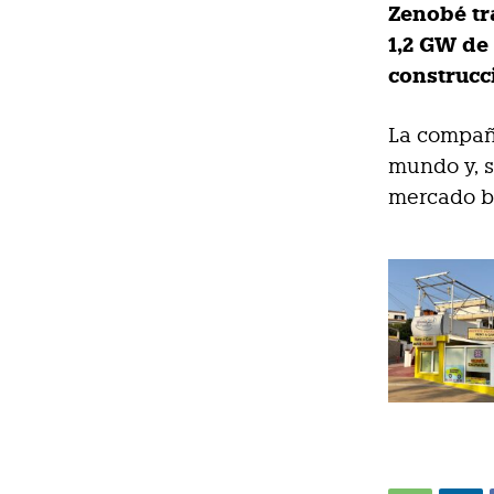
Zenobé tr
1,2 GW de
construcc
La compañí
mundo y, s
mercado br