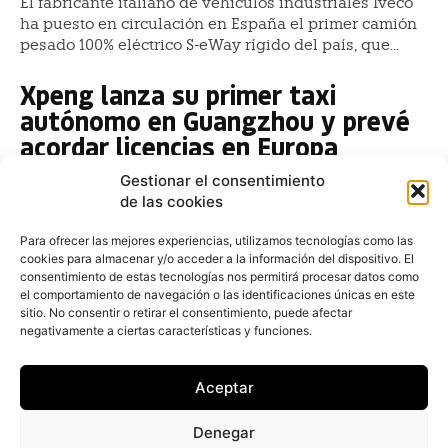
El fabricante italiano de vehículos industriales Iveco
ha puesto en circulación en España el primer camión
pesado 100% eléctrico S-eWay rígido del país, que...
Xpeng lanza su primer taxi
autónomo en Guangzhou y prevé
acordar licencias en Europa
Redacción
-
14 de julio de 2026
Gestionar el consentimiento
El fabricante chino de vehículos eléctricos Xpeng ha
de las cookies
puesto en marcha su primer servicio de taxi autónomo
en la la tercera ciudad más grande...
Para ofrecer las mejores experiencias, utilizamos tecnologías como las
cookies para almacenar y/o acceder a la información del dispositivo. El
consentimiento de estas tecnologías nos permitirá procesar datos como
Los compradores de usados piden
el comportamiento de navegación o las identificaciones únicas en este
garantías de cuatro años y el
sitio. No consentir o retirar el consentimiento, puede afectar
negativamente a ciertas características y funciones.
mercado solo ofrece dos
Redacción
-
8 de julio de 2026
Aceptar
Los compradores de vehículos de ocasión reclaman
garantías de hasta cuatro años, pero apenas el 1% de
Denegar
los concesionarios las ofrece con frecuencia,