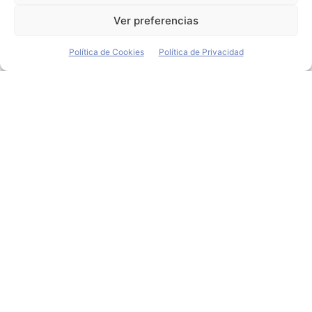
distancia...
Ver preferencias
Política de Cookies
Política de Privacidad
Cabify amplía su flota
con un centenar de
unidades provistas en