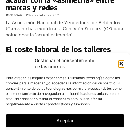
marcas y redes
Redacción
-
29 de octubre de 2021
La Asociación Nacional de Vendedores de Vehículos
(Ganvam) ha acudido a la Comisión Europea (CE) para
solucionar la "actual asimetría"
El coste laboral de los talleres
supone el 60% de sus ingresos
Gestionar el consentimiento
Redacción
-
15 de septiembre de 2021
de las cookies
Los costes laborales de los talleres se sitúan en el 60%
de su facturación por la subida del IPC o el
Para ofrecer las mejores experiencias, utilizamos tecnologías como las
cookies para almacenar y/o acceder a la información del dispositivo. El
incremento del salario mínimo interprofesional
consentimiento de estas tecnologías nos permitirá procesar datos como
el comportamiento de navegación o las identificaciones únicas en este
El Volkswagen Golf se mantiene
sitio. No consentir o retirar el consentimiento, puede afectar
como usado más vendido en
negativamente a ciertas características y funciones.
España
Aceptar
Redacción
-
20 de julio de 2021
El Volkswagen Golf cerró el mes de junio como el