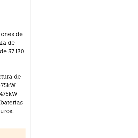
ciones de
mía de
de 37.130
ctura de
 475kW
e 475kW
 baterías
uros.