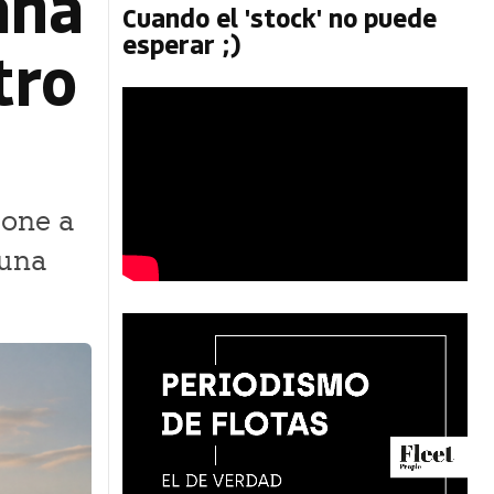
aña
Cuando el 'stock' no puede
esperar ;)
tro
pone a
 una