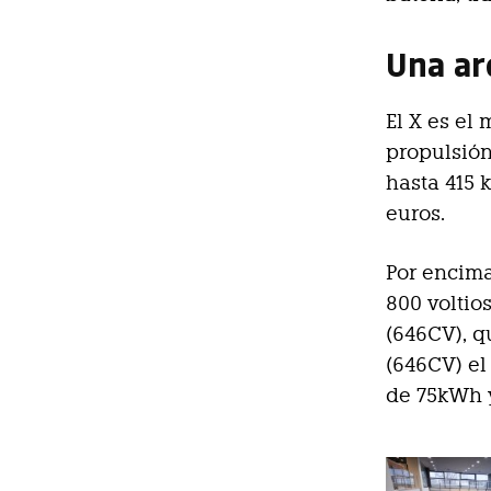
Una ar
El X es el
propulsión
hasta 415 
euros.
Por encima
800 voltio
(646CV), q
(646CV) el
de 75kWh y