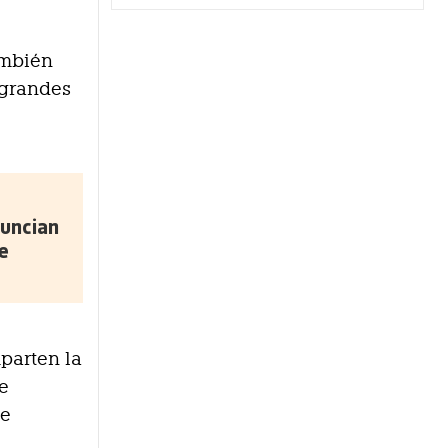
ambién
 grandes
uncian
e
mparten la
e
de