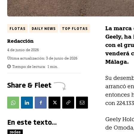
La marca 
FLOTAS
DAILY NEWS
TOP FLOTAS
Geely, ha
Redacción
con el gr
4 de junio de 2026
venderá c
Última actualización:
3 de junio de 2026
Málaga.
Tiempo de lectura:
1
min.
Su desemb
Share & Fleet
arrancó en
entonces h
con 224.13
Geely Hold
En este texto...
de Omoda, 
redes