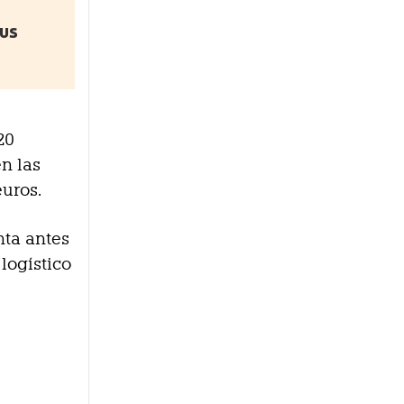
sus
20
n las
euros.
nta antes
logístico