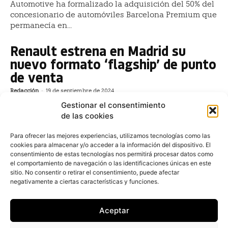
Automotive ha formalizado la adquisición del 50% del
concesionario de automóviles Barcelona Premium que
permanecía en...
Renault estrena en Madrid su
nuevo formato ‘flagship’ de punto
de venta
Redacción
-
19 de septiembre de 2024
El fabricante de automóviles Renault ha introducido
Gestionar el consentimiento
en pleno corazón de Madrid su nuevo concepto de
de las cookies
concesionario de vehículos, que ha denominado rnlt©
y...
Para ofrecer las mejores experiencias, utilizamos tecnologías como las
cookies para almacenar y/o acceder a la información del dispositivo. El
consentimiento de estas tecnologías nos permitirá procesar datos como
BYD inaugura un centro logístico
el comportamiento de navegación o las identificaciones únicas en este
de recambios en la península
sitio. No consentir o retirar el consentimiento, puede afectar
negativamente a ciertas características y funciones.
ibérica
Redacción
-
13 de mayo de 2024
Aceptar
El gigante automovilístico chino ha abierto su primer
centro logístico de recambios en España, ubicado en