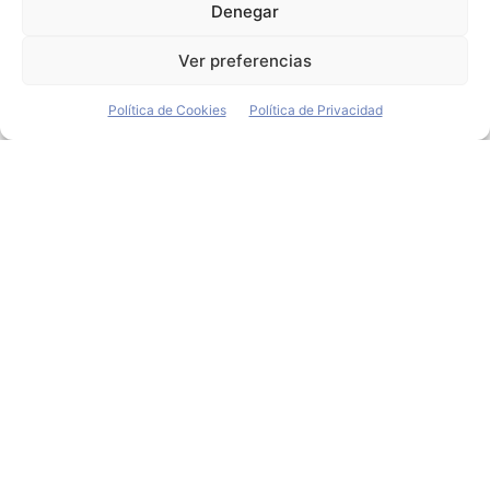
Denegar
Guadalajara, según ha informado la compañía, que
ha...
Ver preferencias
Política de Cookies
Política de Privacidad
Amazon despliega su
mayor flota de camiones