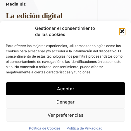
Media Kit
La edición digital
Descargar último ejemplar
Gestionar el consentimiento
ir a hemeroteca
de las cookies
+ Contenido en redes sociales
Para ofrecer las mejores experiencias, utilizamos tecnologías como las
cookies para almacenar y/o acceder a la información del dispositivo. El
consentimiento de estas tecnologías nos permitirá procesar datos como
el comportamiento de navegación o las identificaciones únicas en este
sitio. No consentir o retirar el consentimiento, puede afectar
negativamente a ciertas características y funciones.
Aceptar
© 2026 FLEET PEOPLE . La web líder de las flotas y el renting de
Denegar
automóviles - C/ Fernández de la Hoz 70, 1ºB - 28003 - Madrid
(España) | Política de Privacidad | Política de Cookies | Email:
Ver preferencias
fleetpeople@fleetpeople.es
Política de Cookies
Política de Privacidad