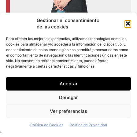
Gestionar el consentimiento
de las cookies
Para ofrecer las mejores experiencias, utilizamos tecnologías como las
cookies para almacenar y/o acceder a la información del dispositivo. El
consentimiento de estas tecnologías nos permitirá procesar datos como
el comportamiento de navegación o las identificaciones únicas en este
+ Fleet People
sitio. No consentir o retirar el consentimiento, puede afectar
negativamente a ciertas características y funciones.
Contacto
Staff
Aceptar
Media Kit
La edición digital
Denegar
Descargar último ejemplar
Ver preferencias
ir a hemeroteca
Política de Cookies
Política de Privacidad
+ Contenido en redes sociales