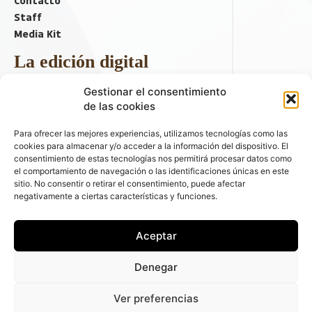
Staff
Media Kit
La edición digital
Descargar último ejemplar
Gestionar el consentimiento
ir a hemeroteca
de las cookies
+ Contenido en redes sociales
Para ofrecer las mejores experiencias, utilizamos tecnologías como las
cookies para almacenar y/o acceder a la información del dispositivo. El
consentimiento de estas tecnologías nos permitirá procesar datos como
el comportamiento de navegación o las identificaciones únicas en este
sitio. No consentir o retirar el consentimiento, puede afectar
negativamente a ciertas características y funciones.
Aceptar
© 2026 FLEET PEOPLE . La web líder de las flotas y el renting de
Denegar
automóviles - C/ Fernández de la Hoz 70, 1ºB - 28003 - Madrid
(España) | Política de Privacidad | Política de Cookies | Email:
Ver preferencias
fleetpeople@fleetpeople.es