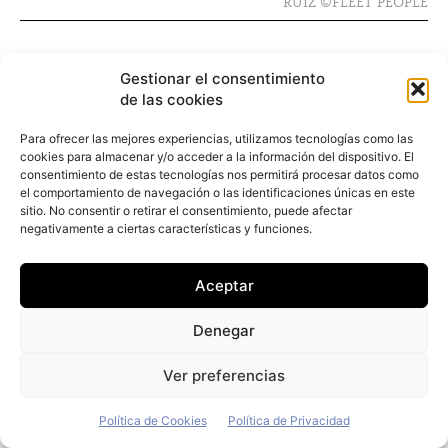
RUIZ ©FLEET PEOPLE
Gestionar el consentimiento
de las cookies
Para ofrecer las mejores experiencias, utilizamos tecnologías como las
cookies para almacenar y/o acceder a la información del dispositivo. El
consentimiento de estas tecnologías nos permitirá procesar datos como
el comportamiento de navegación o las identificaciones únicas en este
sitio. No consentir o retirar el consentimiento, puede afectar
negativamente a ciertas características y funciones.
Aceptar
PREGUNTA— La presión de los resultados en
una compañía siempre existe, pero es cierto que
Denegar
las empresas gestionadas por fondos de
Ver preferencias
inversión suelen contar con un “extra”. ¿Cuál es
Política de Cookies
Política de Privacidad
el caso de Goldcar?