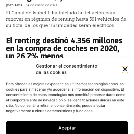
Juan Arús
-
14 de enero de 2021
El Canal de Isabel II ha iniciado la licitación para
renovar en régimen de renting hasta 591 vehículos de
su flota, de los que 113 unidades serán eléctricos
El renting destinó 4.356 millones
en la compra de coches en 2020,
un 26,7% menos
Redacción
-
14 de enero de 2021
Gestionar el consentimiento
El renting invirtió 4.356 millones de euros en la
de las cookies
adquisición de vehículos durante 2020, lo que
representa un descenso del 26,74%
Para ofrecer las mejores experiencias, utilizamos tecnologías como las
cookies para almacenar y/o acceder a la información del dispositivo. El
consentimiento de estas tecnologías nos permitirá procesar datos como
Arval suministra 41 vehículos a la
el comportamiento de navegación o las identificaciones únicas en este
Consejería de Medio Ambiente de
sitio. No consentir o retirar el consentimiento, puede afectar
negativamente a ciertas características y funciones.
Murcia
Redacción
-
14 de enero de 2021
Aceptar
Arval ha resultado ganadora en el concurso para