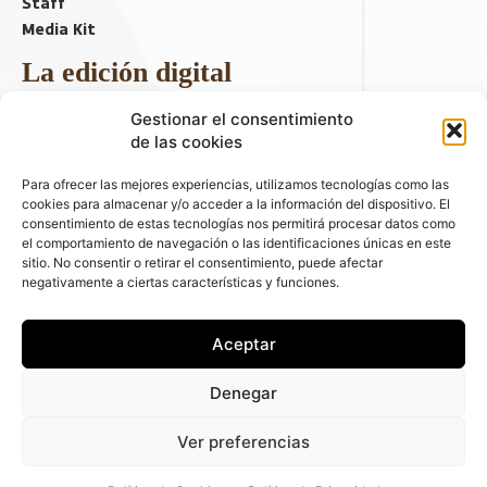
Staff
Media Kit
La edición digital
Descargar último ejemplar
Gestionar el consentimiento
ir a hemeroteca
de las cookies
+ Contenido en redes sociales
Para ofrecer las mejores experiencias, utilizamos tecnologías como las
cookies para almacenar y/o acceder a la información del dispositivo. El
consentimiento de estas tecnologías nos permitirá procesar datos como
el comportamiento de navegación o las identificaciones únicas en este
sitio. No consentir o retirar el consentimiento, puede afectar
negativamente a ciertas características y funciones.
Aceptar
© 2026 FLEET PEOPLE . La web líder de las flotas y el renting de
Denegar
automóviles - C/ Fernández de la Hoz 70, 1ºB - 28003 - Madrid
(España) | Política de Privacidad | Política de Cookies | Email:
Ver preferencias
fleetpeople@fleetpeople.es