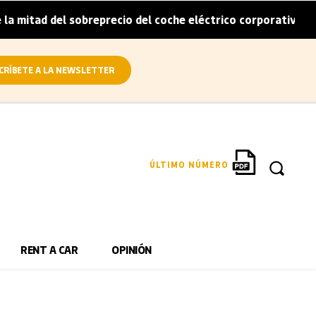
 del sobreprecio del coche eléctrico corporativo
Arval 
|
CRÍBETE A LA NEWSLETTER
ÚLTIMO NÚMERO
RENT A CAR
OPINIÓN