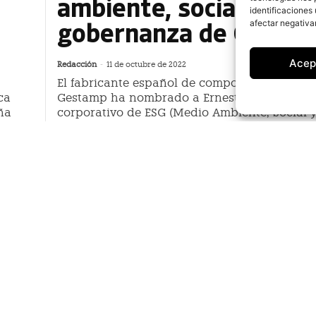
ambiente, social y
identificaciones 
gobernanza de Gesta
afectar negativa
Acep
Redacción
-
11 de octubre de 2022
El fabricante español de componentes para 
ca
Gestamp ha nombrado a Ernesto Barceló nue
ña
corporativo de ESG (Medio Ambiente, Social 
Gobernanza)
ArcelorMittal y Gestamp usará
nta
componentes de acero con me
emisiones de CO2
Redacción
-
25 de julio de 2022
 ha
ArcelorMittal y el proveedor de automoción Ges
probado el uso de acero de bajas emisiones de d
"que
carbono (CO2) para su uso en piezas de automóv