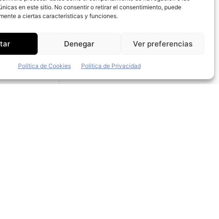
únicas en este sitio. No consentir o retirar el consentimiento, puede
mp
mente a ciertas características y funciones.
tar
Denegar
Ver preferencias
automóviles
Política de Cookies
Política de Privacidad
vo director
y
n
nores
tamp han
ióxido de
iles