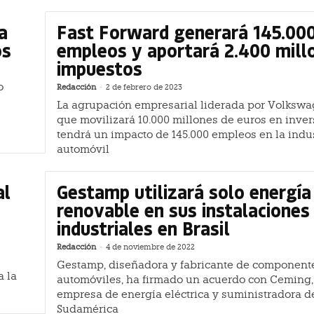
a
Fast Forward generará 145.00
os
empleos y aportará 2.400 mill
impuestos
o
Redacción
-
2 de febrero de 2023
La agrupación empresarial liderada por Volkswag
que movilizará 10.000 millones de euros en inver
tendrá un impacto de 145.000 empleos en la indus
automóvil
al
Gestamp utilizará solo energía
renovable en sus instalaciones
industriales en Brasil
Redacción
-
4 de noviembre de 2022
Gestamp, diseñadora y fabricante de component
a la
automóviles, ha firmado un acuerdo con Ceming,
empresa de energía eléctrica y suministradora d
Sudamérica