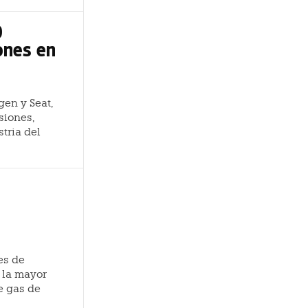
0
ones en
en y Seat,
siones,
tria del
es de
 la mayor
e gas de