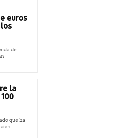
de euros
 los
onda de
an
re la
 100
iado que ha
 cien