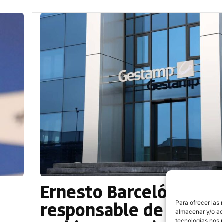
Ernesto Barceló, nuev
responsable de medio
Para ofrecer las
almacenar y/o ac
tecnologías nos 