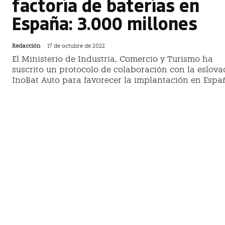
factoría de baterías en
España: 3.000 millones
Redacción
-
17 de octubre de 2022
El Ministerio de Industria, Comercio y Turismo ha
suscrito un protocolo de colaboración con la eslova
InoBat Auto para favorecer la implantación en Espa
de su próxima 'megafábrica' de baterías
Gestamp pide una nueva nueva
industrialización de España por cue
de fondos de la UE
Redacción
-
15 de septiembre de 2022
El presidente ejecutivo de Gestamp, Francisco J. Riberas,
señalado que la economía mundial se encuentra en un
momento de "cambio de época" en el que las decisiones 
se tomen o no se tomen pueden marcar el futuro"