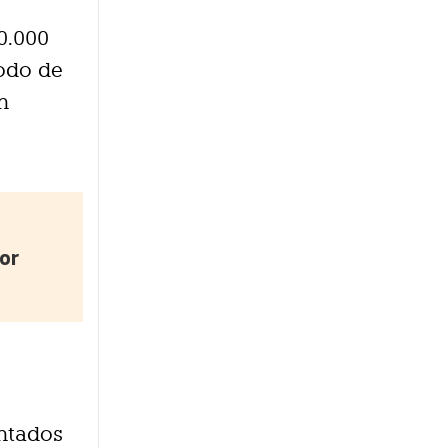
0.000
odo de
n
or
entados