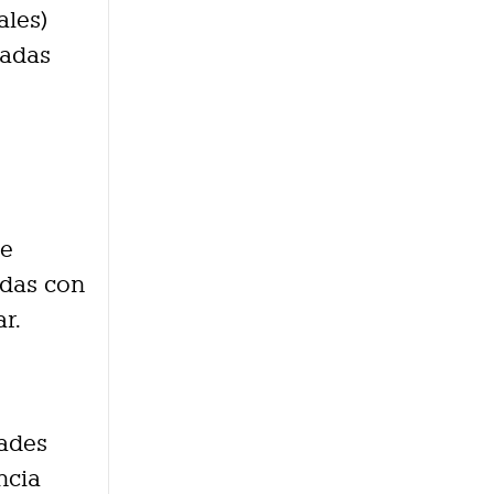
ales)
radas
de
adas con
r.
dades
ncia