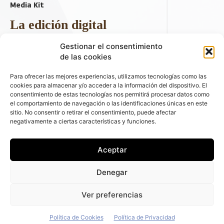
Media Kit
La edición digital
Descargar último ejemplar
Gestionar el consentimiento
ir a hemeroteca
de las cookies
+ Contenido en redes sociales
Para ofrecer las mejores experiencias, utilizamos tecnologías como las
cookies para almacenar y/o acceder a la información del dispositivo. El
consentimiento de estas tecnologías nos permitirá procesar datos como
el comportamiento de navegación o las identificaciones únicas en este
sitio. No consentir o retirar el consentimiento, puede afectar
negativamente a ciertas características y funciones.
Aceptar
© 2026 FLEET PEOPLE . La web líder de las flotas y el renting de
Denegar
automóviles - C/ Fernández de la Hoz 70, 1ºB - 28003 - Madrid
(España) | Política de Privacidad | Política de Cookies | Email:
Ver preferencias
fleetpeople@fleetpeople.es
Política de Cookies
Política de Privacidad