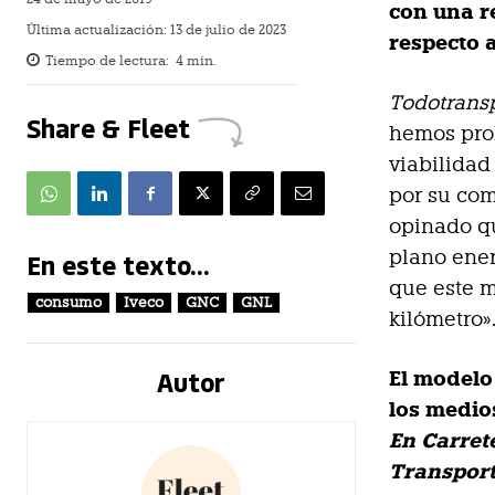
con una re
Última actualización:
13 de julio de 2023
respecto a
Tiempo de lectura:
4
min.
Todotrans
Share & Fleet
hemos prob
viabilidad
por su com
opinado qu
plano energ
En este texto...
que este m
consumo
Iveco
GNC
GNL
kilómetro»
Autor
El modelo
los medio
En Carret
Transport