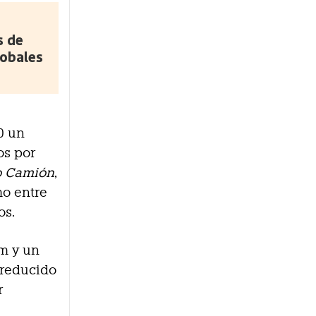
s de
lobales
60 un
os por
o Camión
,
mo entre
os.
km y un
s reducido
r