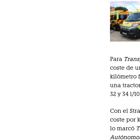
Para
Trans
coste de un
kilómetro
una tracto
32 y 34 l/1
Con el Str
coste por k
lo marcó
T
Autónomo