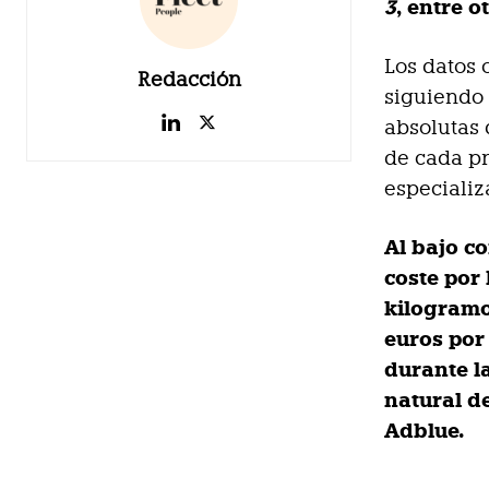
3
, entre o
Los datos 
Redacción
siguiendo 
absolutas 
de cada p
especializ
Al bajo c
coste por 
kilogramo
euros por 
durante la
natural de
Adblue.