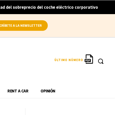
eprecio del coche eléctrico corporativo
Arval convierte
|
CRÍBETE A LA NEWSLETTER
ÚLTIMO NÚMERO
RENT A CAR
OPINIÓN