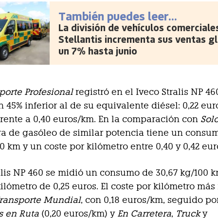
También puedes leer...
La división de vehículos comerciale
Stellantis incrementa sus ventas g
un 7% hasta junio
porte Profesional
registró en el Iveco Stralis NP 4
 45% inferior al de su equivalente diésel: 0,22 eur
 frente a 0,40 euros/km. En la comparación con
Sol
ra de gasóleo de similar potencia tiene un consu
00 km y un coste por kilómetro entre 0,40 y 0,42 eur
alis NP 460 se midió un consumo de 30,67 kg/100 
ilómetro de 0,25 euros. El coste por kilómetro má
ransporte Mundial
, con 0,18 euros/km, seguido po
s en Ruta
(0,20 euros/km) y
En Carretera
,
Truck
y