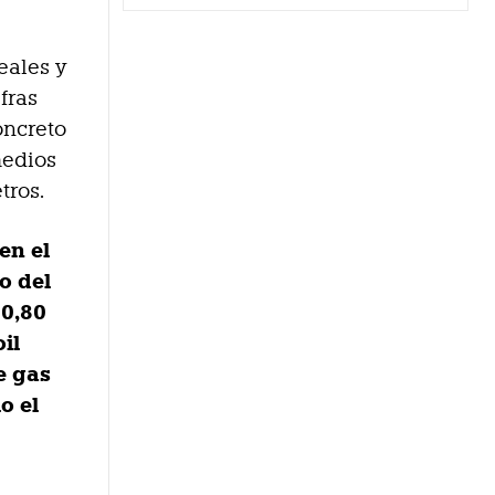
eales y
fras
oncreto
medios
tros.
en el
io del
 0,80
il
e gas
o el