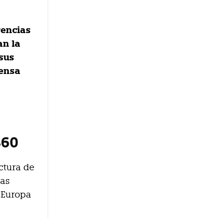
rencias
an la
 sus
tensa
460
ctura de
tas
e Europa