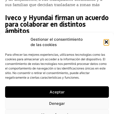
sus familias que decidan trasladarse a zonas más
Iveco y Hyundai firman un acuerdo
para colaborar en distintos
ámbitos
Redacción
-
8 de marzo de 2022
Gestionar el consentimiento
Grupo Iveco y Hyundai Motor Company han firmado
de las cookies
un memorando de entendimiento (MOU) el pasado 4
de marzo para explorar posibles colaboraciones en
Para ofrecer las mejores experiencias, utilizamos tecnologías como las
cookies para almacenar y/o acceder a la información del dispositivo. El
tecnología
consentimiento de estas tecnologías nos permitirá procesar datos como
el comportamiento de navegación o las identificaciones únicas en este
Iveco produce en Valladolid la
sitio. No consentir o retirar el consentimiento, puede afectar
Daily número 700.000 en su 30
negativamente a ciertas características y funciones.
aniversario
Aceptar
Redacción
-
25 de febrero de 2022
La planta de Iveco en Valladolid, donde se fabrica
Denegar
tanto el chasis cabina del vehículo comercial ligero
Daily como la cabina de la gama pesada Iveco S-Way