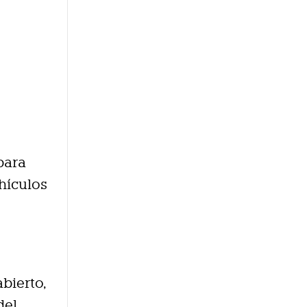
para
hículos
bierto,
del