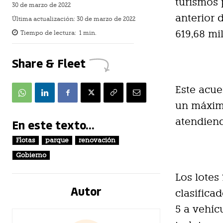
turismos 
30 de marzo de 2022
anterior 
Última actualización:
30 de marzo de 2022
619,68 mi
Tiempo de lectura:
1
min.
Share & Fleet
Este acue
un máximo
atendiend
En este texto...
Flotas
parque
renovación
Gobierno
Los lotes
Autor
clasificad
5 a vehíc