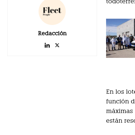
todoterre
Redacción
En los lo
función d
máximas d
están res