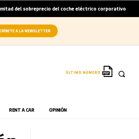
obreprecio del coche eléctrico corporativo
Arval convier
|
CRÍBETE A LA NEWSLETTER
ÚLTIMO NÚMERO
RENT A CAR
OPINIÓN