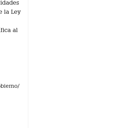
tidades
e la Ley
fica al
obierno/