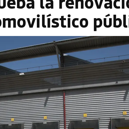
ueba la renovaci
movilístico públ