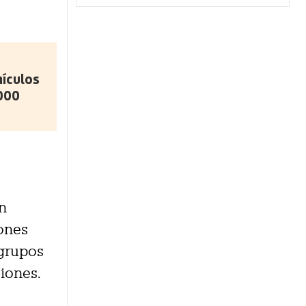
hículos
000
en
ones
 grupos
iones.