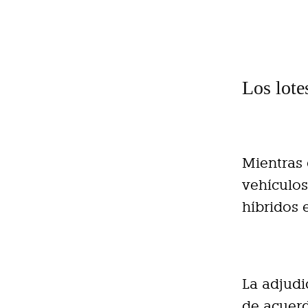
Los lote
Mientras 
vehículo
híbridos 
La adjudi
de acuerd