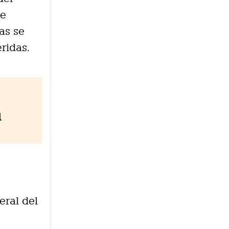
ue
as se
ridas.
l
eral del