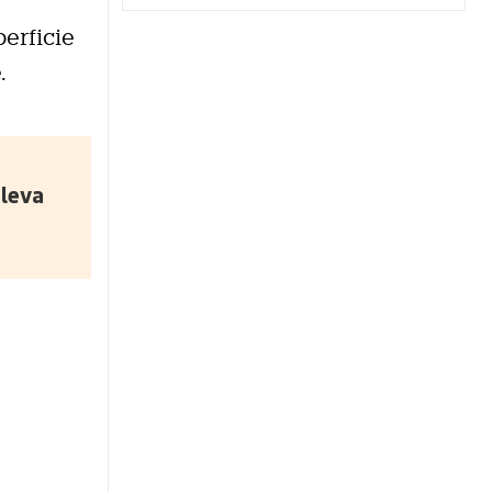
erficie
.
eleva