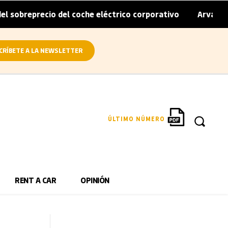
precio del coche eléctrico corporativo
Arval convierte e
|
CRÍBETE A LA NEWSLETTER
ÚLTIMO NÚMERO
RENT A CAR
OPINIÓN