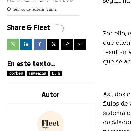
según ha
Última actualización:
1 de abril de 2022
Tiempo de lectura:
1
min.
Share & Fleet
Por ello,
que cuent
resultan 
que se ac
En este texto...
coches
sistemas
DS 4
Autor
Así, dos 
flujos de
sistema c
desviador