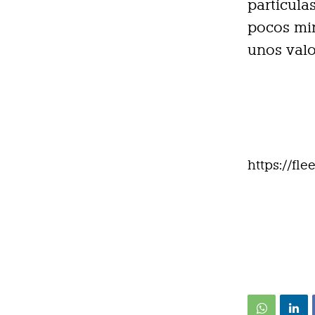
partícula
pocos min
unos valo
https://fl