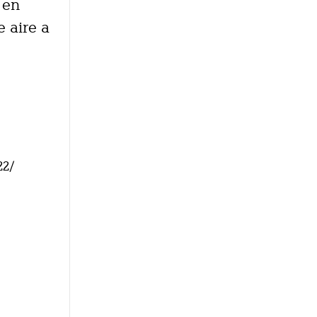
 en
 aire a
22/