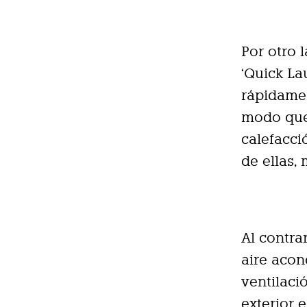
Por otro 
‘Quick La
rápidamen
modo que,
calefacci
de ellas,
Al contrar
aire acon
ventilaci
exterior 