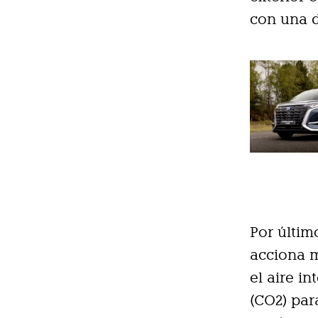
con una d
Por últim
acciona m
el aire i
(CO2) par