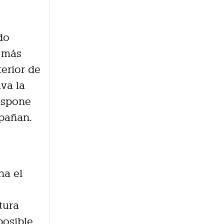
do
o más
terior de
va la
dispone
mpañan.
na el
tura
posible