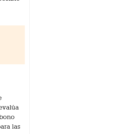
e
 evalúa
rbono
ara las