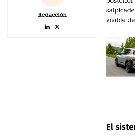
posterior
salpicade
Redacción
visible d
El sist