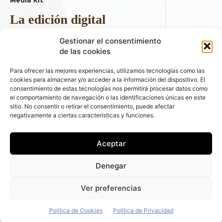
La edición digital
Descargar último ejemplar
Gestionar el consentimiento
ir a hemeroteca
de las cookies
+ Contenido en redes sociales
Para ofrecer las mejores experiencias, utilizamos tecnologías como las
cookies para almacenar y/o acceder a la información del dispositivo. El
consentimiento de estas tecnologías nos permitirá procesar datos como
el comportamiento de navegación o las identificaciones únicas en este
sitio. No consentir o retirar el consentimiento, puede afectar
negativamente a ciertas características y funciones.
Aceptar
© 2026 FLEET PEOPLE . La web líder de las flotas y el renting de
Denegar
automóviles - C/ Fernández de la Hoz 70, 1ºB - 28003 - Madrid
(España) | Política de Privacidad | Política de Cookies | Email:
Ver preferencias
fleetpeople@fleetpeople.es
Política de Cookies
Política de Privacidad