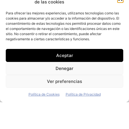
finales de julio más de 450 puestos de trabajo, de los
de las cookies
cuales un 25% será para aquellas personas que se
unan al programa 'Management Trainee Program'
Para ofrecer las mejores experiencias, utilizamos tecnologías como las
cookies para almacenar y/o acceder a la información del dispositivo. El
consentimiento de estas tecnologías nos permitirá procesar datos como
La «automovilidad» no ve factible
el comportamiento de navegación o las identificaciones únicas en este
el objetivo de ventas de coches
sitio. No consentir o retirar el consentimiento, puede afectar
negativamente a ciertas características y funciones.
eléctricos del Ejecutivo
Redacción
-
16 de enero de 2023
Aceptar
El grupo automovilístico Renault y el Comisariado
francés de la Energía Atómica y Energías Alternativas
Denegar
(CEA) han desarrollado un cargador para vehículos
eléctricos bidireccional de "muy alto rendimiento"
Ver preferencias
Política de Cookies
Política de Privacidad