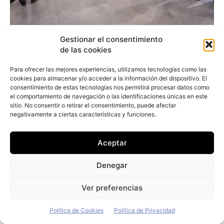
El grupo Prim incorpora a su flota sus
Gestionar el consentimiento
primeros 42 vehículos eléctricos
de las cookies
Redacción
-
30 de julio de 2026
Para ofrecer las mejores experiencias, utilizamos tecnologías como las
cookies para almacenar y/o acceder a la información del dispositivo. El
consentimiento de estas tecnologías nos permitirá procesar datos como
el comportamiento de navegación o las identificaciones únicas en este
sitio. No consentir o retirar el consentimiento, puede afectar
negativamente a ciertas características y funciones.
Aceptar
Denegar
Ver preferencias
Política de Cookies
Política de Privacidad