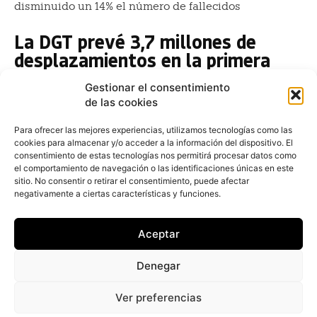
disminuido un 14% el número de fallecidos
La DGT prevé 3,7 millones de
desplazamientos en la primera
fase de Semana Santa
Gestionar el consentimiento
Redacción
-
9 de abril de 2022
de las cookies
La Dirección General de Tráfico (DGT) prevé que se
produzcan 3,7 millones de desplazamientos de largo
Para ofrecer las mejores experiencias, utilizamos tecnologías como las
cookies para almacenar y/o acceder a la información del dispositivo. El
recorrido durante la primera fase de la Semana Santa
consentimiento de estas tecnologías nos permitirá procesar datos como
el comportamiento de navegación o las identificaciones únicas en este
Ganvam insta a la DGT a no dejar
sitio. No consentir o retirar el consentimiento, puede afectar
fuera a los talleres en vías
negativamente a ciertas características y funciones.
públicas
Aceptar
Redacción
-
7 de abril de 2022
La Asociación Nacional de Vendedores de Vehículos a
Denegar
Motor, Reparación y Recambios (Ganvam) ha instado a
la Dirección General de Tráfico (DGT) a modificar el
Ver preferencias