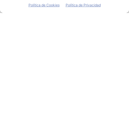
Política de Cookies
Política de Privacidad
La DGT prevé 14,6
millones de
desplazamientos en
Semana Santa