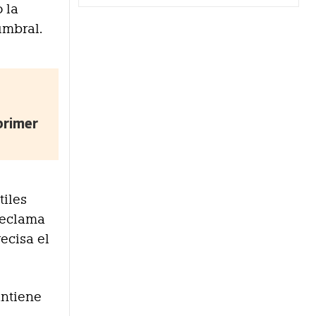
 la
umbral.
primer
tiles
reclama
ecisa el
antiene