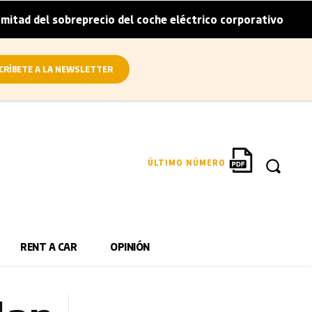
sobreprecio del coche eléctrico corporativo
Arval convie
|
CRÍBETE A LA NEWSLETTER
ÚLTIMO NÚMERO
RENT A CAR
OPINIÓN