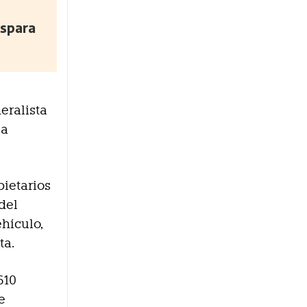
ispara
eralista
ia
pietarios
del
hículo,
ta.
610
e