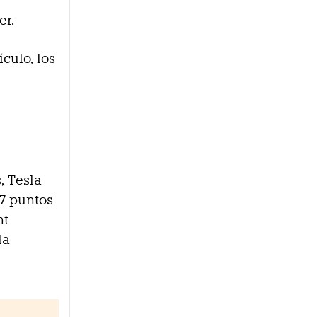
er.
culo, los
, Tesla
7 puntos
nt
la