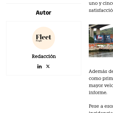
uno y cin
satisfacci
Autor
Redacción
Además de 
como prime
mayor velo
informe.
Pese a eso