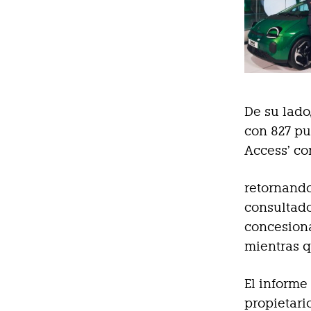
De su lado
con 827 pu
Access’ co
retornando
consultado
concesiona
mientras q
El informe
propietari