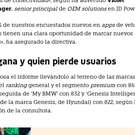
Violet
s de conectividad», según ha advertido
nger
,
senior principal
de
OEM solutions
en JD Pow
1% de nuestros encuestados nuevos en
apps
de vehí
s tienen una clara oportunidad de marcar nuevos
», ha asegurado la directiva.
gana y quien pierde usuarios
losa el informe llevándolo al terreno de las marcas
el
ranking
general y el segmento
premium
con 86
 seguida de ‘My BMW’ con 832 y ‘Genesis Intellige
 (de la marca Genesis, de Hyundai) con 822, según 
ón de la consultora.