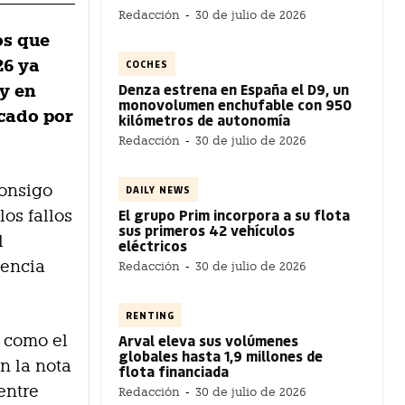
Redacción
-
30 de julio de 2026
os que
26 ya
COCHES
Denza estrena en España el D9, un
 y en
monovolumen enchufable con 950
icado por
kilómetros de autonomía
Redacción
-
30 de julio de 2026
consigo
DAILY NEWS
El grupo Prim incorpora a su flota
os fallos
sus primeros 42 vehículos
l
eléctricos
iencia
Redacción
-
30 de julio de 2026
RENTING
Arval eleva sus volúmenes
» como el
globales hasta 1,9 millones de
en la nota
flota financiada
«entre
Redacción
-
30 de julio de 2026