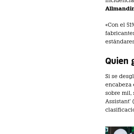
incidencia
Allmandi
«Con el 5
fabricante
estándares
Quien 
Si se desg
encabeza 
sobre mil,
Assistant’
clasificaci