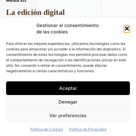
La edición digital
Descargar último ejemplar
Gestionar el consentimiento
ir a hemeroteca
de las cookies
+ Contenido en redes sociales
Para ofrecer las mejores experiencias, utilizamos tecnologías como las
cookies para almacenar y/o acceder a la información del dispositivo. El
consentimiento de estas tecnologías nos permitirá procesar datos como
el comportamiento de navegación o las identificaciones únicas en este
sitio. No consentir o retirar el consentimiento, puede afectar
negativamente a ciertas características y funciones.
Aceptar
© 2026 FLEET PEOPLE . La web líder de las flotas y el renting de
Denegar
automóviles - C/ Fernández de la Hoz 70, 1ºB - 28003 - Madrid
(España) | Política de Privacidad | Política de Cookies | Email:
Ver preferencias
fleetpeople@fleetpeople.es
Política de Cookies
Política de Privacidad