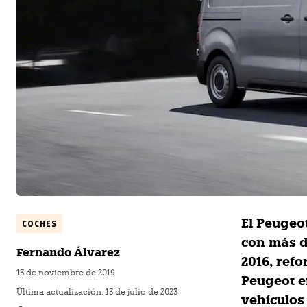
El Peugeo
COCHES
con más d
Fernando Álvarez
2016, refo
13 de noviembre de 2019
Peugeot e
Última actualización:
13 de julio de 2023
vehículos 