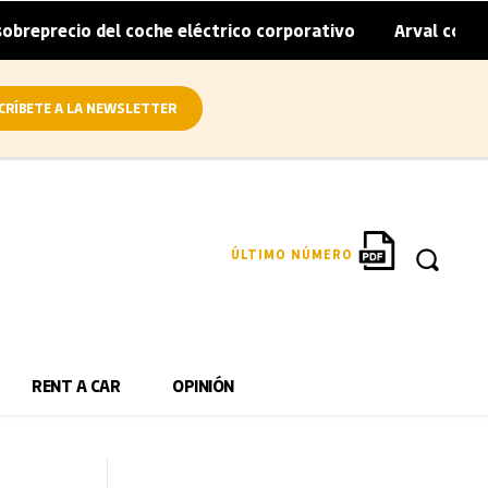
o del coche eléctrico corporativo
Arval convierte en elé
|
CRÍBETE A LA NEWSLETTER
ÚLTIMO NÚMERO
RENT A CAR
OPINIÓN