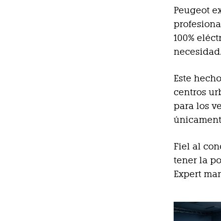
Peugeot ex
profesiona
100% eléct
necesidad
Este hecho
centros ur
para los v
únicamente
Fiel al co
tener la p
Expert man