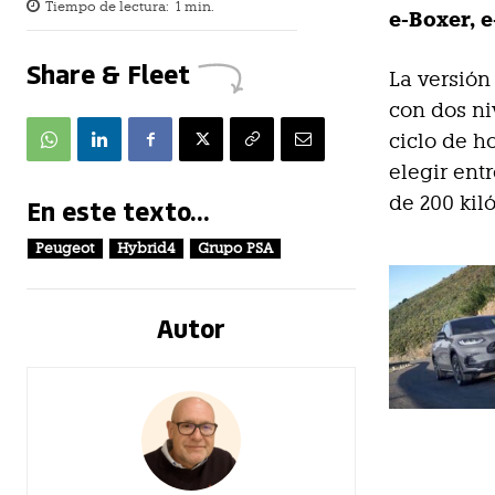
Tiempo de lectura:
1
min.
e-Boxer, 
Share & Fleet
La versión
con dos ni
ciclo de 
elegir ent
de 200 kil
En este texto...
Peugeot
Hybrid4
Grupo PSA
Autor