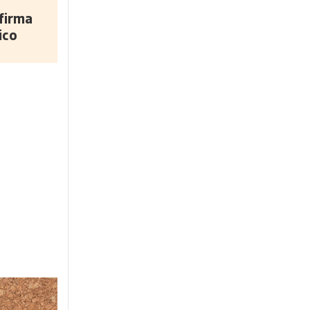
firma
ico