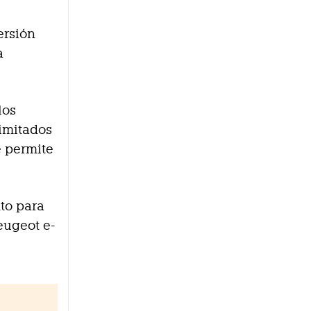
ersión
a
los
limitados
e permite
nto para
Peugeot e-