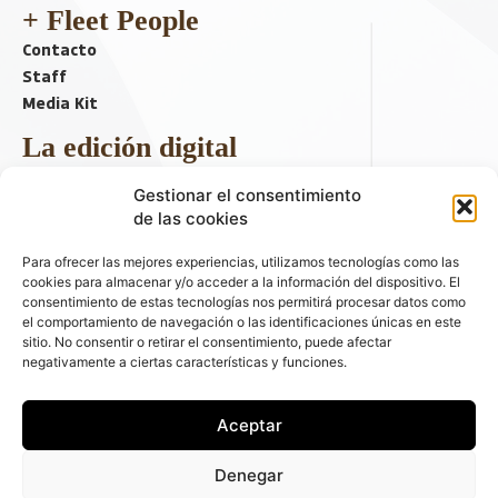
+ Fleet People
Contacto
Staff
Media Kit
La edición digital
Descargar último ejemplar
Gestionar el consentimiento
ir a hemeroteca
de las cookies
+ Contenido en redes sociales
Para ofrecer las mejores experiencias, utilizamos tecnologías como las
cookies para almacenar y/o acceder a la información del dispositivo. El
consentimiento de estas tecnologías nos permitirá procesar datos como
el comportamiento de navegación o las identificaciones únicas en este
sitio. No consentir o retirar el consentimiento, puede afectar
negativamente a ciertas características y funciones.
Aceptar
© 2026 FLEET PEOPLE . La web líder de las flotas y el renting de
Denegar
automóviles - C/ Fernández de la Hoz 70, 1ºB - 28003 - Madrid