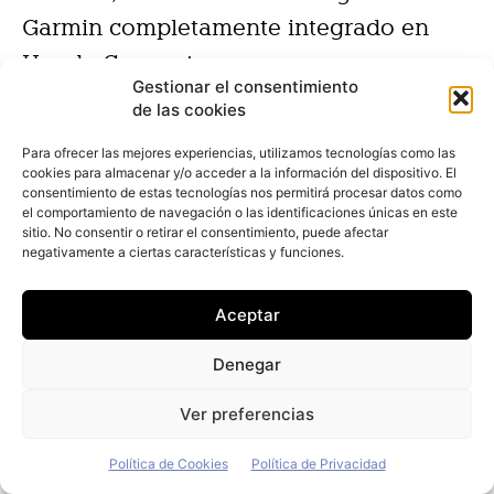
Garmin completamente integrado en
Honda Connect.
Gestionar el consentimiento
de las cookies
Para ofrecer las mejores experiencias, utilizamos tecnologías como las
cookies para almacenar y/o acceder a la información del dispositivo. El
[su_carousel source=»media:
consentimiento de estas tecnologías nos permitirá procesar datos como
el comportamiento de navegación o las identificaciones únicas en este
43932,43930,43929,43933″ link=»image»
sitio. No consentir o retirar el consentimiento, puede afectar
negativamente a ciertas características y funciones.
width=»1060″ height=»800″ items=»1″
title=»no» pages=»yes» speed=»0″]
Aceptar
Denegar
Ver preferencias
Política de Cookies
Política de Privacidad