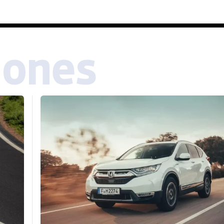
iones