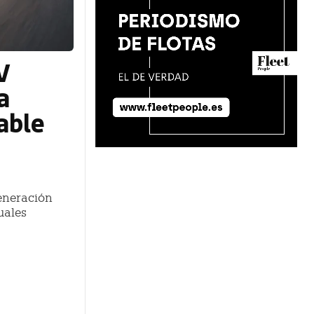
V
a
able
eneración
uales