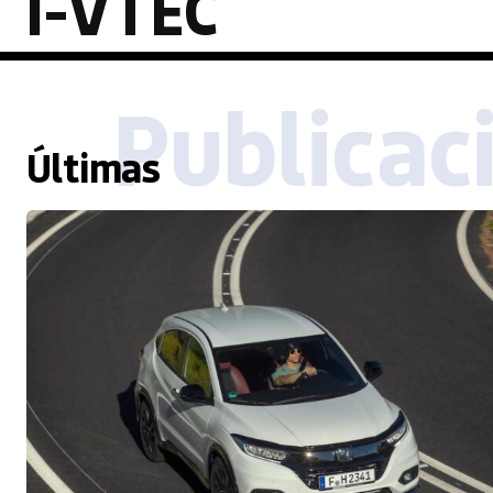
i-VTEC
Publicac
Últimas