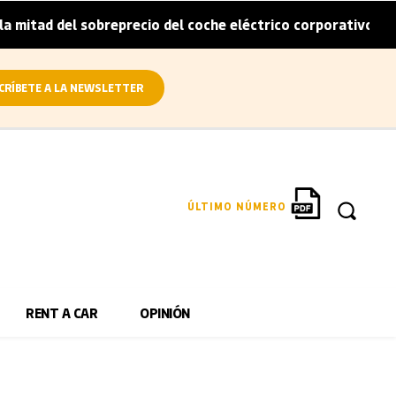
itad del sobreprecio del coche eléctrico corporativo
Ar
|
CRÍBETE A LA NEWSLETTER
ÚLTIMO NÚMERO
RENT A CAR
OPINIÓN