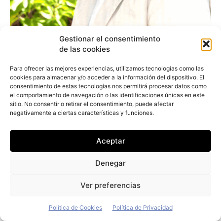
Gestionar el consentimiento
de las cookies
Alicia Benavent (Pascual): «Tenemos la
Para ofrecer las mejores experiencias, utilizamos tecnologías como las
sostenibilidad integrada en nuestro ADN»
cookies para almacenar y/o acceder a la información del dispositivo. El
consentimiento de estas tecnologías nos permitirá procesar datos como
Juan Arús
-
12 de julio de 2026
el comportamiento de navegación o las identificaciones únicas en este
sitio. No consentir o retirar el consentimiento, puede afectar
negativamente a ciertas características y funciones.
Aceptar
Denegar
Ver preferencias
Política de Cookies
Política de Privacidad