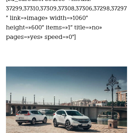
37299,37310,37309,37308,37306,37298,37297
″ link=»image» width=»1060″
height=»600″ items=»1″ title=»no»
pages=»yes» speed=»0″]