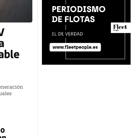
V
a
able
eneración
uales
vo
en