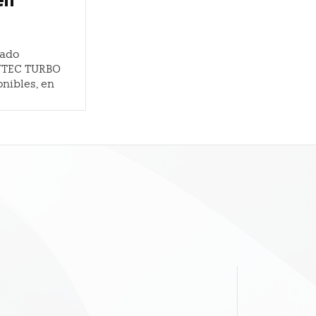
cado
 VTEC TURBO
onibles, en