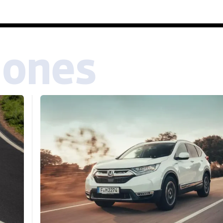
iones