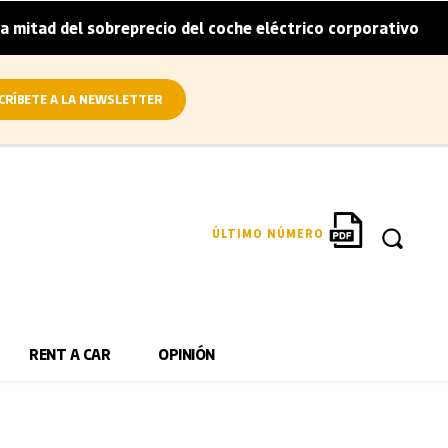
tad del sobreprecio del coche eléctrico corporativo
Arv
|
CRÍBETE A LA NEWSLETTER
ÚLTIMO NÚMERO
RENT A CAR
OPINIÓN