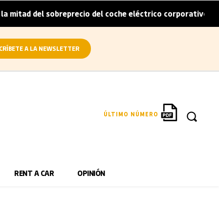
itad del sobreprecio del coche eléctrico corporativo
Ar
|
CRÍBETE A LA NEWSLETTER
ÚLTIMO NÚMERO
RENT A CAR
OPINIÓN