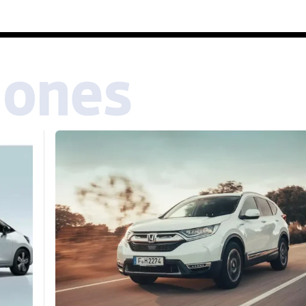
iones