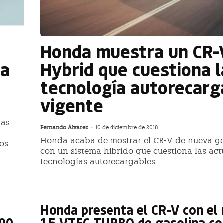
Honda muestra un CR-
va
Hybrid que cuestiona l
tecnología autorecarg
vigente
tas
Fernando Álvarez
-
10 de diciembre de 2018
Honda acaba de mostrar el CR-V de nueva g
os
con un sistema híbrido que cuestiona las act
tecnologías autorecargables
Honda presenta el CR-V con el
900
1.5 VTEC TURBO de gasolina co