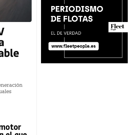
V
a
able
eneración
uales
 motor
n el que