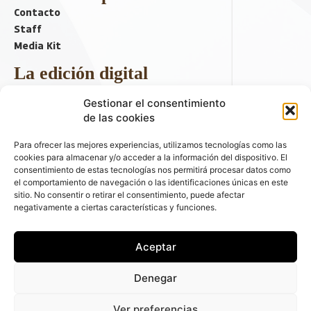
Contacto
Staff
Media Kit
La edición digital
Descargar último ejemplar
Gestionar el consentimiento
ir a hemeroteca
de las cookies
+ Contenido en redes sociales
Para ofrecer las mejores experiencias, utilizamos tecnologías como las
cookies para almacenar y/o acceder a la información del dispositivo. El
consentimiento de estas tecnologías nos permitirá procesar datos como
el comportamiento de navegación o las identificaciones únicas en este
sitio. No consentir o retirar el consentimiento, puede afectar
negativamente a ciertas características y funciones.
Aceptar
© 2026 FLEET PEOPLE . La web líder de las flotas y el renting de
Denegar
automóviles - C/ Fernández de la Hoz 70, 1ºB - 28003 - Madrid
(España) | Política de Privacidad | Política de Cookies | Email:
Ver preferencias