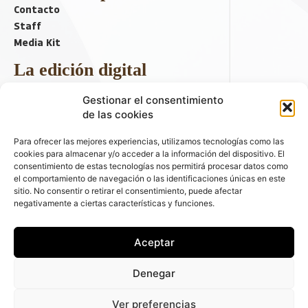
Contacto
Staff
Media Kit
La edición digital
Descargar último ejemplar
Gestionar el consentimiento
ir a hemeroteca
de las cookies
+ Contenido en redes sociales
Para ofrecer las mejores experiencias, utilizamos tecnologías como las
cookies para almacenar y/o acceder a la información del dispositivo. El
consentimiento de estas tecnologías nos permitirá procesar datos como
el comportamiento de navegación o las identificaciones únicas en este
sitio. No consentir o retirar el consentimiento, puede afectar
negativamente a ciertas características y funciones.
Aceptar
© 2026 FLEET PEOPLE . La web líder de las flotas y el renting de
Denegar
automóviles - C/ Fernández de la Hoz 70, 1ºB - 28003 - Madrid
(España) | Política de Privacidad | Política de Cookies | Email:
Ver preferencias