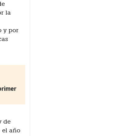
de
r la
s
o y por
cas
primer
y de
 el año