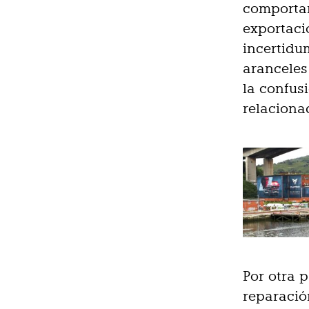
comportam
exportaci
incertidu
aranceles
la confus
relaciona
Por otra 
reparació