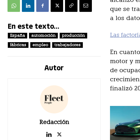
que se tr
a los dat
En este texto...
Las factor
España
automoción
producción
fábricas
empleo
trabajadores
En cuanto
motor y m
Autor
de ocupac
crecimien
finalizó 2
Redacción