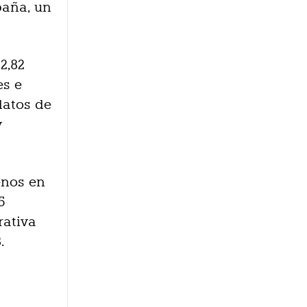
paña, un
2,82
es e
datos de
y
enos en
5
rativa
.