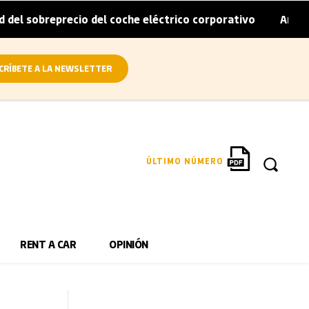
recio del coche eléctrico corporativo
Arval convierte en
|
CRÍBETE A LA NEWSLETTER
ÚLTIMO NÚMERO
RENT A CAR
OPINIÓN