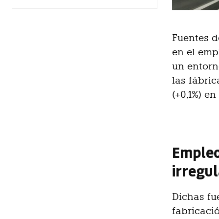
Fuentes d
en el emp
un entorn
las fábri
(+0,1%) en
Empleo
irregul
Dichas fu
fabricaci