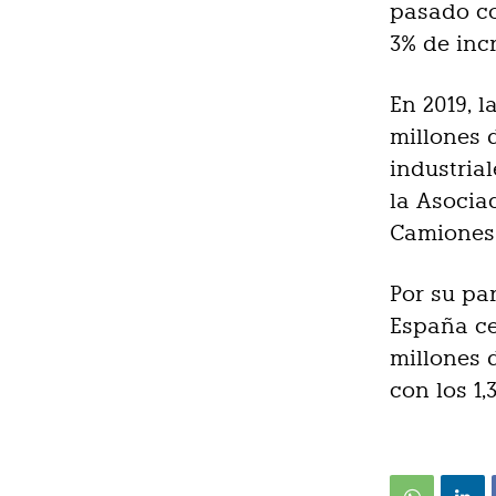
pasado co
3% de inc
En 2019, 
millones 
industria
la Asocia
Camiones 
Por su pa
España ce
millones 
con los 1