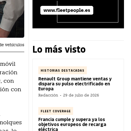
de vehículos
Lo más visto
omóvil
HISTORIAS DESTACADAS
ración
Renault Group mantiene ventas y
, con
dispara su pulso electrificado en
Europa
ión con
Redacción
-
29 de julio de 2026
FLEET COVERAGE
a
Francia cumple y supera ya los
emolques
objetivos europeos de recarga
eléctrica
as, lo