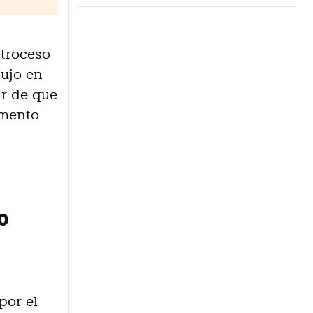
etroceso
dujo en
ar de que
umento
o
por el