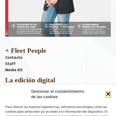
+ Fleet People
Contacto
Staff
Media Kit
La edición digital
Descargar último ejemplar
Gestionar el consentimiento
ir a hemeroteca
de las cookies
+ Contenido en redes sociales
Para ofrecer las mejores experiencias, utilizamos tecnologías como las
cookies para almacenar y/o acceder a la información del dispositivo. El