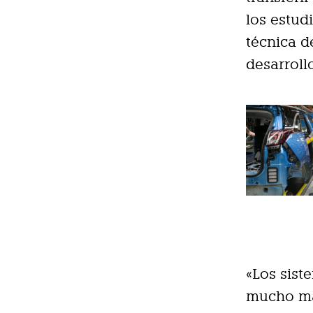
los estud
técnica d
desarroll
«Los sist
mucho má