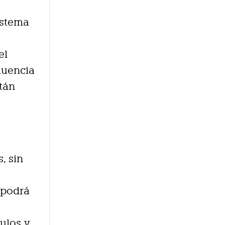
istema
el
fluencia
stán
, sin
s podrá
culos y