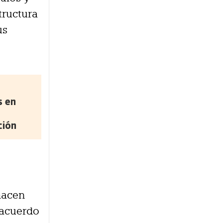
tructura
us
s en
ción
hacen
 acuerdo