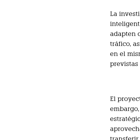
La invest
inteligen
adapten d
tráfico, 
en el mis
previstas
El proyec
embargo, 
estratégi
aprovecha
transferi