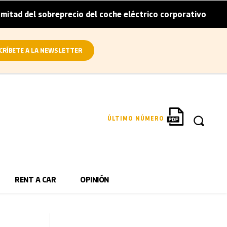
breprecio del coche eléctrico corporativo
Arval conviert
|
CRÍBETE A LA NEWSLETTER
ÚLTIMO NÚMERO
RENT A CAR
OPINIÓN