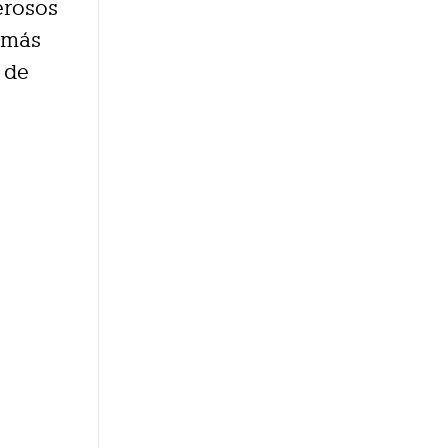
erosos
 más
 de