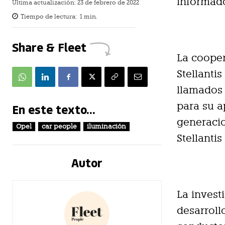
informad
Última actualización:
23 de febrero de 2022
Tiempo de lectura:
1
min.
Share & Fleet
La cooper
Stellanti
llamados 
para su a
En este texto...
generacio
Opel
car people
iluminación
Stellanti
Autor
La invest
desarroll