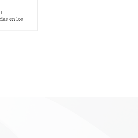
l
adas en los