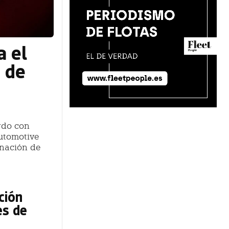
a el
 de
rdo con
utomotive
inación de
ción
es de