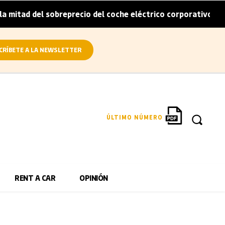
itad del sobreprecio del coche eléctrico corporativo
Ar
|
CRÍBETE A LA NEWSLETTER
ÚLTIMO NÚMERO
RENT A CAR
OPINIÓN