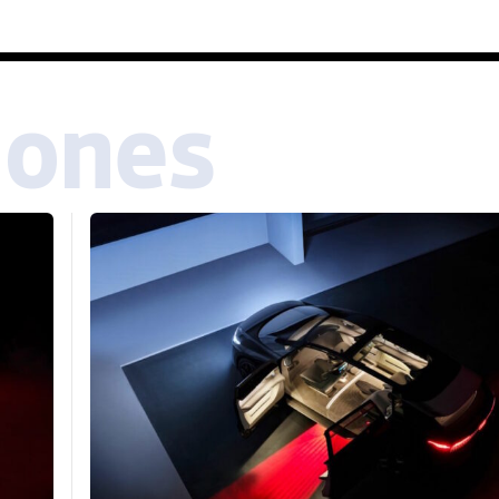
iones